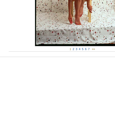
1
2
3
4
5
6
7
»»