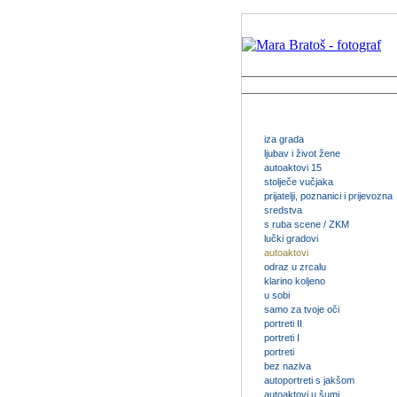
iza grada
ljubav i život žene
autoaktovi 15
stolječe vučjaka
prijatelji, poznanici i prijevozna
sredstva
s ruba scene / ZKM
lučki gradovi
autoaktovi
odraz u zrcalu
klarino koljeno
u sobi
samo za tvoje oči
portreti II
portreti I
portreti
bez naziva
autoportreti s jakšom
autoaktovi u šumi